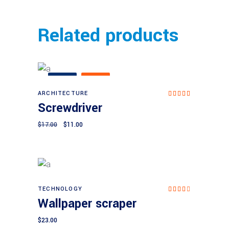
Related products
SALE
NEW
ARCHITECTURE
Rated
Add to cart
4.67
Screwdriver
out of
5
$
17.00
$
11.00
TECHNOLOGY
Rated
Add to cart
4.00
Wallpaper scraper
out
of 5
$
23.00