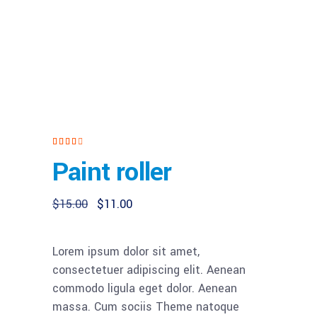
Rated
1
4.00
out
Paint roller
of 5
based
on
customer
rating
$
15.00
$
11.00
Lorem ipsum dolor sit amet,
consectetuer adipiscing elit. Aenean
commodo ligula eget dolor. Aenean
massa. Cum sociis Theme natoque