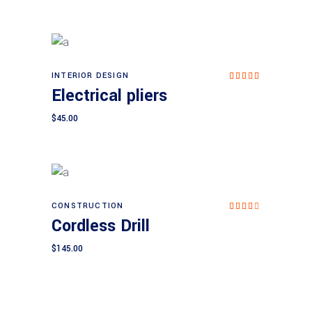
INTERIOR DESIGN
Rated
Add to cart
5.00
Electrical pliers
out of
5
$
45.00
CONSTRUCTION
Rated
Add to cart
4.00
Cordless Drill
out
of 5
$
145.00