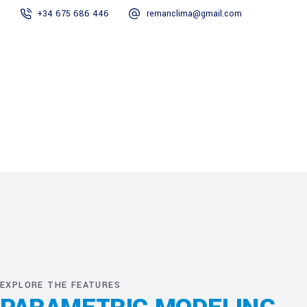
+34 675 686 446
remanclima@gmail.com
Inicio
Servicios
Nosotros
Contacto
Inicio
Servicios
Nosotros
Contacto
EXPLORE THE FEATURES