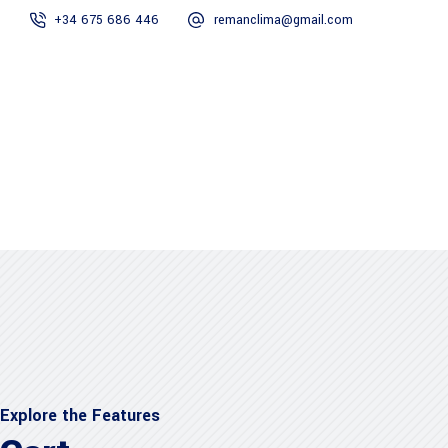
+34 675 686 446
remanclima@gmail.com
Inicio
Servicios
Nosotros
Contacto
Inicio
Servicios
Nosotros
Contacto
Explore the Features